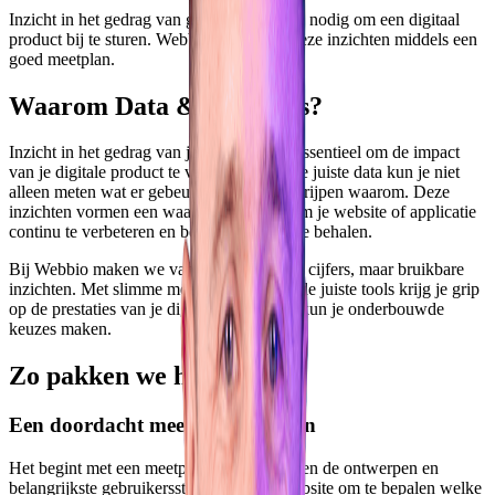
Inzicht in het gedrag van gebruikers heb je nodig om een digitaal
product bij te sturen. Webbio zorgt voor deze inzichten middels een
goed meetplan.
Waarom Data & Analytics?
Inzicht in het gedrag van je gebruikers is essentieel om de impact
van je digitale product te vergroten. Met de juiste data kun je niet
alleen meten wat er gebeurt, maar ook begrijpen waarom. Deze
inzichten vormen een waardevolle basis om je website of applicatie
continu te verbeteren en betere resultaten te behalen.
Bij Webbio maken we van data geen losse cijfers, maar bruikbare
inzichten. Met slimme meetstrategieën en de juiste tools krijg je grip
op de prestaties van je digitale product en kun je onderbouwde
keuzes maken.
Zo pakken we het aan
Een doordacht meetplan opstellen
Het begint met een meetplan. We analyseren de ontwerpen en
belangrijkste gebruikersstromen van je website om te bepalen welke