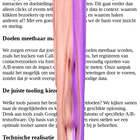
interacties en doelstellingen we moeten meten. Dit gaat verder dan
alleen clicks of events tellen — we plaatsen data in context: waarom
klikken bezoekers op een telefoonnummer, en waarom haken
anderen af? Met een goed meetplan leggen we de basis voor inzicht
en sturing.
Doelen meetbaar maken
We zorgen ervoor dat jouw belangrijkste doelen meetbaar worden,
zoals het tracken van Call-to-Action-buttons, het registreren van
contactverzoeken via formulieren en het eenvoudig opzetten van
A/B-testen om de impact van wijzigingen te meten. Onze aanpak
maakt het mogelijk om snel en gericht verbeteringen door te voeren,
zonder dat je wordt overspoeld door overbodige data.
De juiste tooling kiezen
Welke tools passen het beste bij jouw meetdoelen? We kijken samen
naar de mogelijkheden en kiezen de meest geschikte oplossing.
Denk aan tools zoals Google Analytics, Matomo of specifieke A/B-
testsoftware. Op basis van jouw wensen en eisen stellen we een
optimale toolset samen die perfect aansluit bij je behoeften.
Technische realisatie