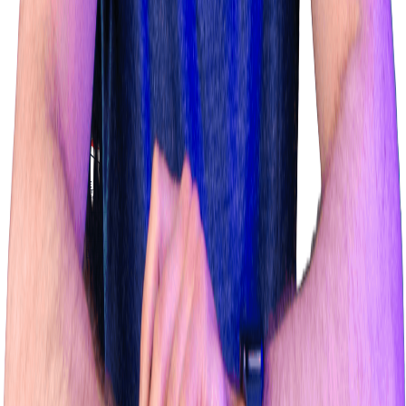
Algemene voorwaarden
Disclaimer
Privacyverklaring
Opdrachtgevers Oriëntatie Kit